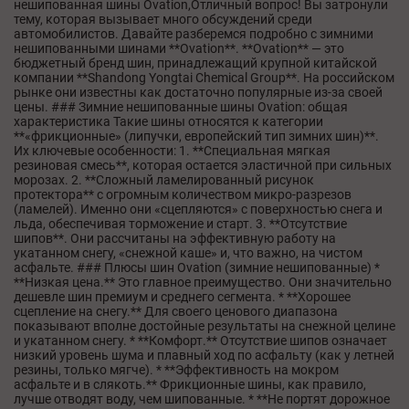
нешипованная шины Ovation,Отличный вопрос! Вы затронули
тему, которая вызывает много обсуждений среди
автомобилистов. Давайте разберемся подробно с зимними
нешипованными шинами **Ovation**. **Ovation** — это
бюджетный бренд шин, принадлежащий крупной китайской
компании **Shandong Yongtai Chemical Group**. На российском
рынке они известны как достаточно популярные из-за своей
цены. ### Зимние нешипованные шины Ovation: общая
характеристика Такие шины относятся к категории
**«фрикционные» (липучки, европейский тип зимних шин)**.
Их ключевые особенности: 1. **Специальная мягкая
резиновая смесь**, которая остается эластичной при сильных
морозах. 2. **Сложный ламелированный рисунок
протектора** с огромным количеством микро-разрезов
(ламелей). Именно они «сцепляются» с поверхностью снега и
льда, обеспечивая торможение и старт. 3. **Отсутствие
шипов**. Они рассчитаны на эффективную работу на
укатанном снегу, «снежной каше» и, что важно, на чистом
асфальте. ### Плюсы шин Ovation (зимние нешипованные) *
**Низкая цена.** Это главное преимущество. Они значительно
дешевле шин премиум и среднего сегмента. * **Хорошее
сцепление на снегу.** Для своего ценового диапазона
показывают вполне достойные результаты на снежной целине
и укатанном снегу. * **Комфорт.** Отсутствие шипов означает
низкий уровень шума и плавный ход по асфальту (как у летней
резины, только мягче). * **Эффективность на мокром
асфальте и в слякоть.** Фрикционные шины, как правило,
лучше отводят воду, чем шипованные. * **Не портят дорожное