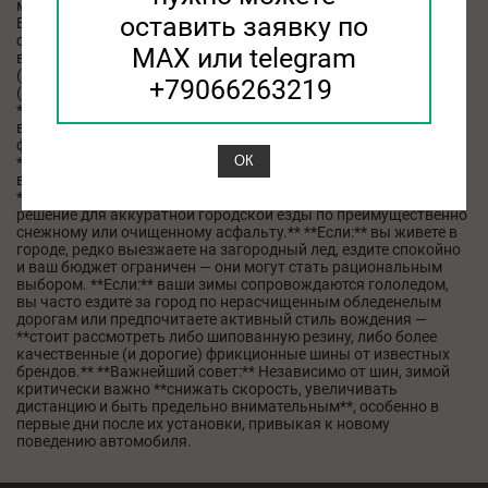
можно встретить модели вроде **Ovation Wi-G** или **Ovation
оставить заявку по
Eco-Winter**. При выборе обратите внимание на: * **Индексы
скорости и нагрузки.** Убедитесь, что они соответствуют
MAX или telegram
вашему авто. * **Дата производства.** Ищите свежие шины
(не старше 2-3 лет). Дата указана в овале четырьмя цифрами
+79066263219
(неделя и год, например, **3523** — 35-я неделя 2023 года). *
**Отзывы на конкретную модель.** Почитайте мнения других
владельцев на площадках вроде **Drive2** или тематических
форумах, особенно с учетом вашего типа автомобиля. *
ОК
**Наличие маркировки «горная снежинка на фоне трех
вершин»** — это знак настоящей зимней шины. ### Итог
**Зимние нешипованные шины Ovation — это бюджетное
решение для аккуратной городской езды по преимущественно
снежному или очищенному асфальту.** **Если:** вы живете в
городе, редко выезжаете на загородный лед, ездите спокойно
и ваш бюджет ограничен — они могут стать рациональным
выбором. **Если:** ваши зимы сопровождаются гололедом,
вы часто ездите за город по нерасчищенным обледенелым
дорогам или предпочитаете активный стиль вождения —
**стоит рассмотреть либо шипованную резину, либо более
качественные (и дорогие) фрикционные шины от известных
брендов.** **Важнейший совет:** Независимо от шин, зимой
критически важно **снижать скорость, увеличивать
дистанцию и быть предельно внимательным**, особенно в
первые дни после их установки, привыкая к новому
поведению автомобиля.