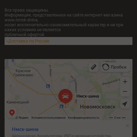
Все права защищены.
Информация, представленная на сайте интернет-магазина
www.nmsk-shina,
носит исключительно ознакомительный характер и ни при
каких условиях не является
публичной офертой.
fatu04iv28x211w5
«Доставка по России