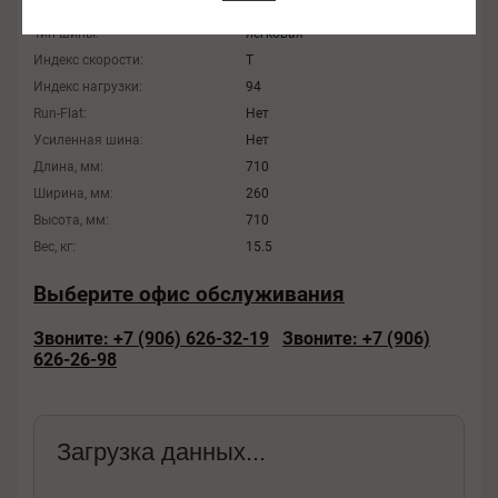
Диаметр, дюйм:
15
Тип шины:
легковая
Индекс скорости:
T
Индекс нагрузки:
94
Run-Flat:
Нет
Усиленная шина:
Нет
Длина, мм:
710
Ширина, мм:
260
Высота, мм:
710
Вес, кг:
15.5
Выберите офис обслуживания
Звоните: +7 (906) 626-32-19
Звоните: +7 (906)
626-26-98
Загрузка данных...