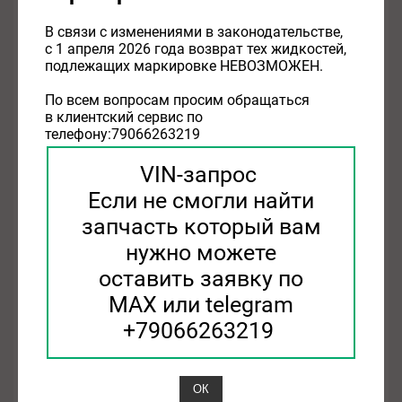
В связи с изменениями в законодательстве,
Посмотреть цены и сроки
с 1 апреля 2026 года возврат тех жидкостей,
подлежащих маркировке НЕВОЗМОЖЕН.
По всем вопросам просим обращаться
Похожие товары
в клиентский сервис по
телефону:79066263219
Применимость
Отзывы
VIN-запрос
Если не смогли найти
Нет информации о применимости
запчасть который вам
нужно можете
оставить заявку по
Характеристики
MAX или telegram
Модель:
DW02
Товарная группа:
шины легковые
+79066263219
Сезонность:
зимняя нешипованная
Ширина, мм:
205
Высота профиля, %:
65
ОК