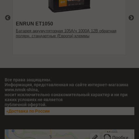
ENRUN ET1050
F
Батарея аккумуляторная 105А/ч 1000А 12В обратная
Ба
полярн. стандартные (Европа) клеммы
по
Все права защищены.
Информация, представленная на сайте интернет-магазина
www.nmsk-shina,
носит исключительно ознакомительный характер и ни при
каких условиях не является
публичной офертой.
fatu04iv28x211w5
«Доставка по России