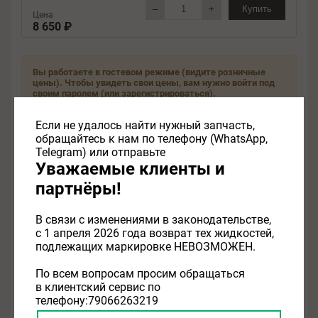
–
+
Купить
Цена
8 650 ₽
Вы работаете в гостевом режиме (видите розничные
цены). Чтобы увидеть свои цены, вам нужно войти под
своим паролем (или зарегистрироваться).
Если не удалось найти нужный запчасть,
Посмотреть другие предложения
обращайтесь к нам по телефону (WhatsApp,
Telegram) или отправьте
Уважаемые клиенты и
Похожие товары
партнёры!
В связи с изменениями в законодательстве,
Применимость
Отзывы
с 1 апреля 2026 года возврат тех жидкостей,
подлежащих маркировке НЕВОЗМОЖЕН.
Нет информации о применимости
По всем вопросам просим обращаться
в клиентский сервис по
телефону:79066263219