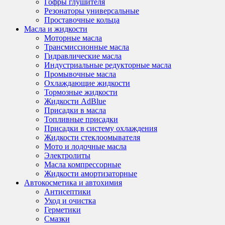
Гофры глушителя
Резонаторы универсальные
Проставочные кольца
Масла и жидкости
Моторные масла
Трансмиссионные масла
Гидравлические масла
Индустриальные редукторные масла
Промывочные масла
Охлаждающие жидкости
Тормозные жидкости
Жидкости AdBlue
Присадки в масла
Топливные присадки
Присадки в систему охлаждения
Жидкости стеклоомывателя
Мото и лодочные масла
Электролиты
Масла компрессорные
Жидкости амортизаторные
Автокосметика и автохимия
Антисептики
Уход и очистка
Герметики
Смазки