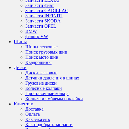
Запчасти LEXUS
Запчасти фиат
Запчасти CADILLAC
Запчасти INFINITI
Запчасти SKODA
Запчасти OPEL
BMW
фильтр VW
Шины
Шины легковые
Поиск грузовых шин
Поиск мото шин
Квадрошины
Диски
Диски легковые
Датчики давления в шинах
Грузовые диски
Колёсные колпаки
Проставочные кольца
Колпачки эмблемы наклейки
Клиентам
Доставка
Оплата
Как заказать
Как подобрать запчасти