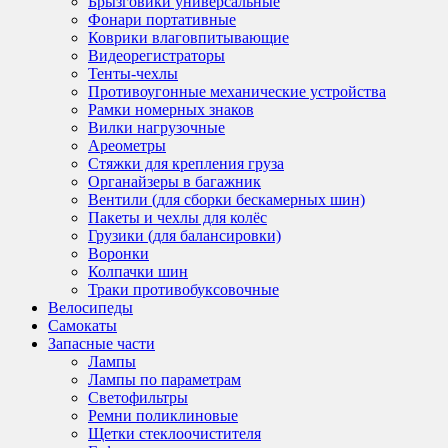
Брызговики универсальные
Фонари портативные
Коврики влаговпитывающие
Видеорегистраторы
Тенты-чехлы
Противоугонные механические устройства
Рамки номерных знаков
Вилки нагрузочные
Ареометры
Стяжки для крепления груза
Органайзеры в багажник
Вентили (для сборки бескамерных шин)
Пакеты и чехлы для колёс
Грузики (для балансировки)
Воронки
Колпачки шин
Траки противобуксовочные
Велосипеды
Самокаты
Запасные части
Лампы
Лампы по параметрам
Светофильтры
Ремни поликлиновые
Щетки стеклоочистителя