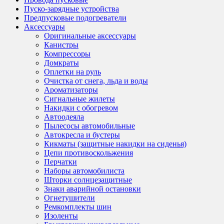
Пуско-зарядные устройства
Предпусковые подогреватели
Аксессуары
Оригинальные аксессуары
Канистры
Компрессоры
Домкраты
Оплетки на руль
Очистка от снега, льда и воды
Ароматизаторы
Сигнальные жилеты
Накидки с обогревом
Автоодеяла
Пылесосы автомобильные
Автокресла и бустеры
Кикматы (защитные накидки на сиденья)
Цепи противоскольжения
Перчатки
Наборы автомобилиста
Шторки солнцезащитные
Знаки аварийной остановки
Огнетушители
Ремкомплекты шин
Изоленты