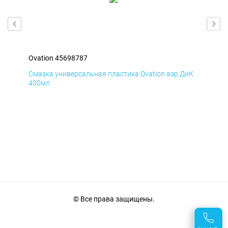
Ovation 45698787
Ova
мД
Смазка универсальная пластика Ovation аэр ДиК
Сма
400мл
40
© Все права защищены.