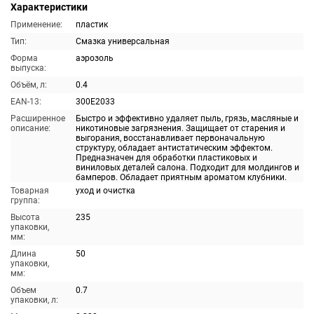
Характеристики
Применение:
пластик
Тип:
Смазка универсальная
Форма
аэрозоль
выпуска:
Объём, л:
0.4
EAN-13:
300E2033
Расширенное
Быстро и эффективно удаляет пыль, грязь, масляные и
описание:
никотиновые загрязнения. Защищает от старения и
выгорания, восстанавливает первоначальную
структуру, обладает антистатическим эффектом.
Предназначен для обработки пластиковых и
виниловых деталей салона. Подходит для молдингов и
бамперов. Обладает приятным ароматом клубники.
Товарная
уход и очистка
группа:
Высота
235
упаковки,
мм:
Длина
50
упаковки,
мм:
Объем
0.7
упаковки, л: