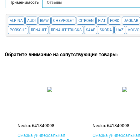
Применимость
Отзывы
ALPINA
AUDI
BMW
CHEVROLET
CITROEN
FIAT
FORD
JAGUAR
PORSCHE
RENAULT
RENAULT TRUCKS
SAAB
SKODA
UAZ
VOLVO
Обратите внимание на сопутствующие товары:
Neolux 641349098
Neolux 641349098
Смазка универсальная
Смазка универсальна