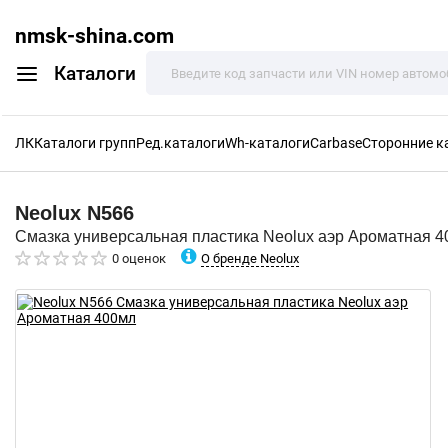
nmsk-shina.com
Каталоги
ЛК
Каталоги групп
Ред.каталоги
Wh-каталоги
Carbase
Сторонние к
Neolux
N566
Смазка универсальная пластика Neolux аэр Ароматная 
О бренде Neolux
0 оценок