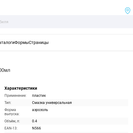
аталоги
Формы
Страницы
400мл
Характеристики
Применение:
пластик
Тип:
Смазка универсальная
Форма
аэрозоль
выпуска:
Объём, л:
0.4
EAN-13:
N566