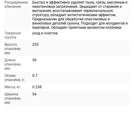
Расширенное
Быстро и эффективно удаляет пыль, грязь, масляные и
описание:
никотиновые загрязнения. Защищает от старения и
выгорания, восстанавливает первоначальную
структуру, обладает антистатическим эффектом.
Предназначен для обработки пластиковых и
виниловых деталей салона. Подходит для молдингов и
бамперов. Обладает приятным ароматом клубники.
Товарная
уход и очистка
группа:
Высота
235
упаковки,
мм:
Длина
50
упаковки,
мм:
Объем
0.7
упаковки, л:
Масса, кг:
0.238
Ширина
54
упаковки,
мм: