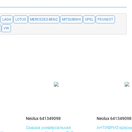
LADA
LOTUS
MERCEDES-BENZ
MITSUBISHI
OPEL
PEUGEOT
VW
Neolux 641349098
Neolux 641349098
я
Смазка универсальная
АНТИФРИЗ красны