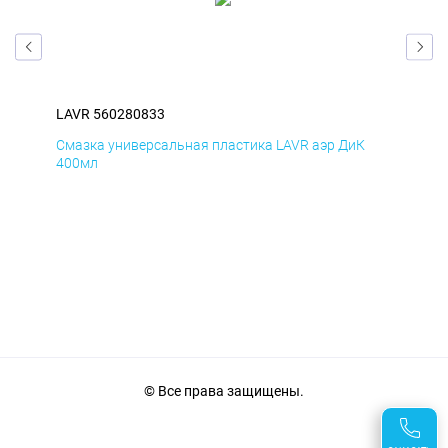
LAVR 560280833
LAV
Смазка универсальная пластика LAVR аэр ДиК
Сма
400мл
40
© Все права защищены.