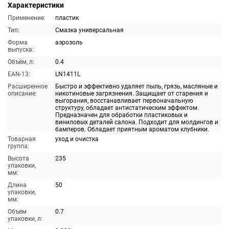
Характеристики
Применение:
пластик
Тип:
Смазка универсальная
Форма
аэрозоль
выпуска:
Объём, л:
0.4
EAN-13:
LN1411L
Расширенное
Быстро и эффективно удаляет пыль, грязь, масляные и
описание:
никотиновые загрязнения. Защищает от старения и
выгорания, восстанавливает первоначальную
структуру, обладает антистатическим эффектом.
Предназначен для обработки пластиковых и
виниловых деталей салона. Подходит для молдингов и
бамперов. Обладает приятным ароматом клубники.
Товарная
уход и очистка
группа:
Высота
235
упаковки,
мм:
Длина
50
упаковки,
мм:
Объем
0.7
упаковки, л: