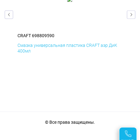
CRAFT 698809590
CRA
мД
Смазка универсальная пластика CRAFT аэр ДиК
Сма
400мл
40
© Все права защищены.