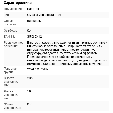
Характеристики
Применение:
пластик
Тип:
Смазка универсальная
Форма
аэрозоль
выпуска:
Объём, л:
0.4
EAN-13:
35X60X12
Расширенное
Быстро и эффективно удаляет пыль, грязь, масляные и
описание:
никотиновые загрязнения. Защищает от старения и
выгорания, восстанавливает первоначальную
структуру, обладает антистатическим эффектом.
Предназначен для обработки пластиковых и
виниловых деталей салона. Подходит для молдингов и
бамперов. Обладает приятным ароматом клубники.
Товарная
уход и очистка
группа:
Высота
235
упаковки,
мм:
Длина
50
упаковки,
мм:
Объем
0.7
упаковки, л: