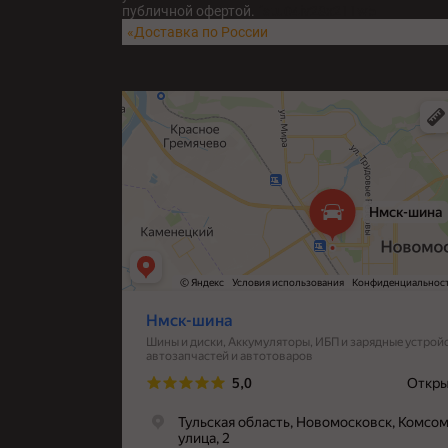
публичной офертой.
fatu04iv28x211w5
«Доставка по России