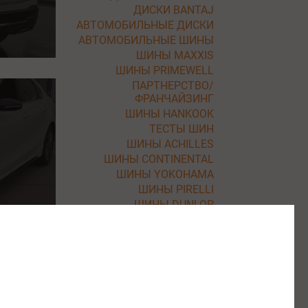
ДИСКИ BANTAJ
АВТОМОБИЛЬНЫЕ ДИСКИ
АВТОМОБИЛЬНЫЕ ШИНЫ
ШИНЫ MAXXIS
ШИНЫ PRIMEWELL
ПАРТНЕРСТВО/
ФРАНЧАЙЗИНГ
ШИНЫ HANKOOK
ТЕСТЫ ШИН
ШИНЫ ACHILLES
ШИНЫ CONTINENTAL
ШИНЫ YOKOHAMA
ШИНЫ PIRELLI
ШИНЫ DUNLOP
ШИНЫ NEXEN
ШИНЫ BF GOODRICH
ШИНЫ ROADSTONE
ШИНЫ KLEBER
ШИНЫ BARUM
ШИНЫ UNIROYAL