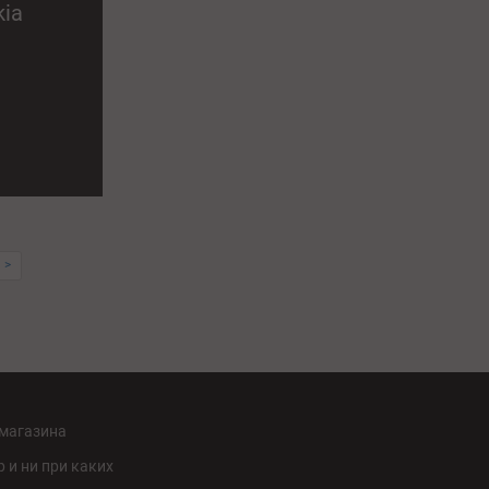
kia
 >
-магазина
 и ни при каких