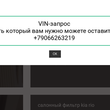
салонный фильтр kia sportage
VIN-запрос
ть который вам нужно можете оставит
+79066263219
a
салонный фильтр kia rio 3
ОК
08.08.2026
салонный фильтр kia rio 3
салонный фильтр kia rio