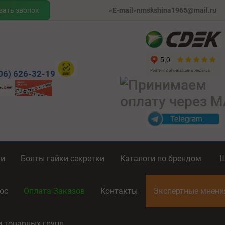
зать звонок
«E-mail»nmskshina1965@mail.ru
06) 626-32-19
ки
Болты гайки секретки
Каталоги по брендом
ос
Оплата Заказов
Контакты
Экспертные мнен
и товарных групп