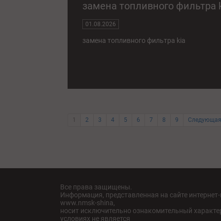
замена топливного фильтра 
01.08.2026
замена топливного фильтра kia
1
2
3
4
5
6
7
8
9
Следующая
Все права защищены.
Информация, представленная на сайте интернет
www.nmsk-shina,
носит исключительно ознакомительный характер
условиях не является