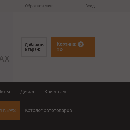
Обратная связь
Вход
Корзина:
Добавить
0
в гараж
0
₽
Шины
Диски
Клиентам
ия NEWS
Каталог автотоваров