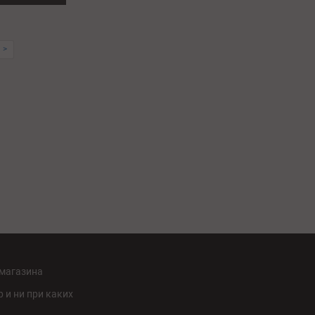
 >
-магазина
 и ни при каких