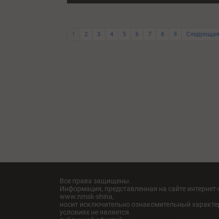
1
2
3
4
5
6
7
8
9
Следующая
Все права защищены.
Информация, представленная на сайте интернет
www.nmsk-shina,
носит исключительно ознакомительный характер
условиях не является