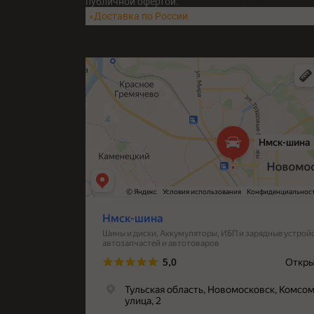
публичной офертой.
fatu04iv28x211w5
«Доставка по России