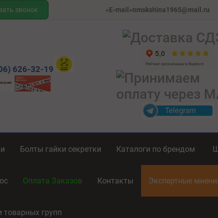
зать звонок
«E-mail»nmskshina1965@mail.ru
06) 626-32-19
ки
Болты гайки секретки
Каталоги по брендом
ос
Оплата Заказов
Контакты
Экспертные мнен
и товарных групп