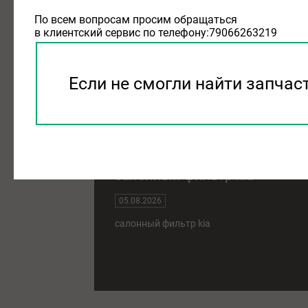
замена салонного фильтра ki
По всем вопросам просим обращаться
в клиентский сервис по телефону:79066263219
08.08.2026
замена салонного фильтра kia
Если не смогли найти запчас
салонный фильтр kia
05.08.2026
салонный фильтр kia