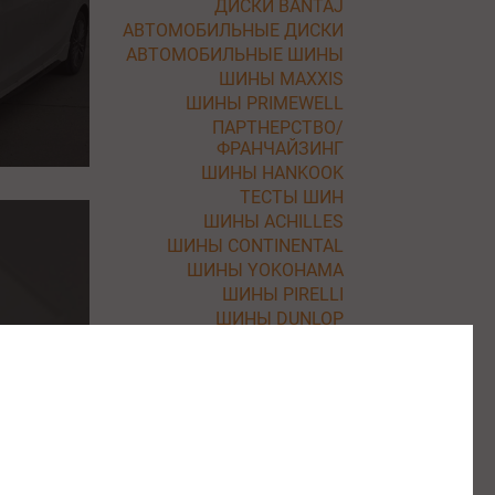
ДИСКИ BANTAJ
АВТОМОБИЛЬНЫЕ ДИСКИ
АВТОМОБИЛЬНЫЕ ШИНЫ
ШИНЫ MAXXIS
ШИНЫ PRIMEWELL
ПАРТНЕРСТВО/
ФРАНЧАЙЗИНГ
ШИНЫ HANKOOK
ТЕСТЫ ШИН
ШИНЫ ACHILLES
ШИНЫ CONTINENTAL
ШИНЫ YOKOHAMA
ШИНЫ PIRELLI
ШИНЫ DUNLOP
ШИНЫ NEXEN
ШИНЫ BF GOODRICH
ШИНЫ ROADSTONE
ШИНЫ KLEBER
ШИНЫ BARUM
ШИНЫ UNIROYAL
ШИНЫ NITTO