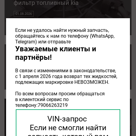
фильтр топливный kia
01.08.2026
фильтр топливный kia
Если не удалось найти нужный запчасть,
обращайтесь к нам по телефону (WhatsApp,
Telegram) или отправьте
Уважаемые клиенты и
партнёры!
ТОПЛИВНЫЙ ФИЛЬТР KIA
01.08.2026
В связи с изменениями в законодательстве,
с 1 апреля 2026 года возврат тех жидкостей,
ТОПЛИВНЫЙ ФИЛЬТР KIA
подлежащих маркировке НЕВОЗМОЖЕН.
По всем вопросам просим обращаться
в клиентский сервис по
телефону:79066263219
воздушный фильтр kia rio 3
VIN-запрос
01.08.2026
Если не смогли найти
воздушный фильтр kia rio 3