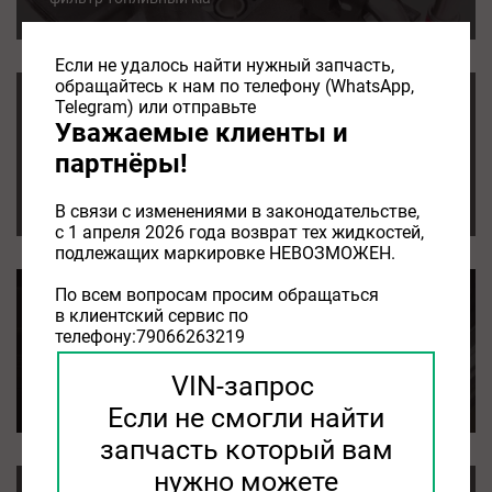
Если не удалось найти нужный запчасть,
обращайтесь к нам по телефону (WhatsApp,
Telegram) или отправьте
ТОПЛИВНЫЙ ФИЛЬТР KIA
Уважаемые клиенты и
партнёры!
01.08.2026
ТОПЛИВНЫЙ ФИЛЬТР KIA
В связи с изменениями в законодательстве,
с 1 апреля 2026 года возврат тех жидкостей,
подлежащих маркировке НЕВОЗМОЖЕН.
По всем вопросам просим обращаться
воздушный фильтр kia rio 3
в клиентский сервис по
телефону:79066263219
01.08.2026
VIN-запрос
воздушный фильтр kia rio 3
Если не смогли найти
запчасть который вам
нужно можете