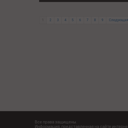
1
2
3
4
5
6
7
8
9
Следующая
Все права защищены.
Информация, представленная на сайте интерне