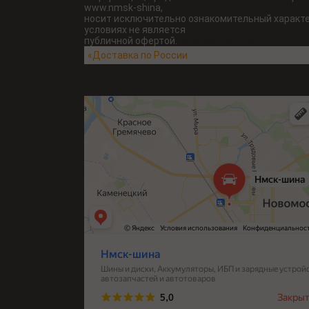
www.nmsk-shina,
носит исключительно ознакомительный характер
условиях не является
публичной офертой.
fatu04iv28x211w5
«Доставка по России