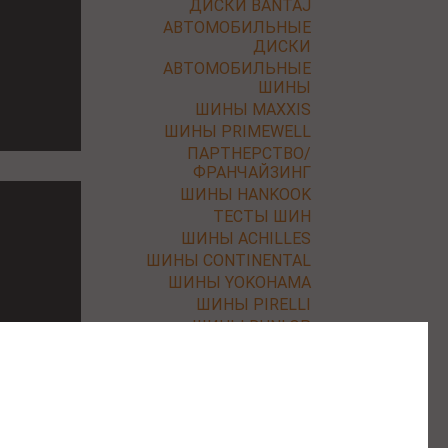
ДИСКИ BANTAJ
АВТОМОБИЛЬНЫЕ
ДИСКИ
АВТОМОБИЛЬНЫЕ
ШИНЫ
ШИНЫ MAXXIS
ШИНЫ PRIMEWELL
ПАРТНЕРСТВО/
ФРАНЧАЙЗИНГ
ШИНЫ HANKOOK
ТЕСТЫ ШИН
ШИНЫ ACHILLES
ШИНЫ CONTINENTAL
ШИНЫ YOKOHAMA
ШИНЫ PIRELLI
ШИНЫ DUNLOP
ШИНЫ NEXEN
ШИНЫ BF GOODRICH
ШИНЫ ROADSTONE
ШИНЫ KLEBER
ШИНЫ BARUM