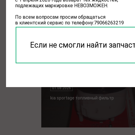
воздушный фильтр kia ceed
подлежащих маркировке НЕВОЗМОЖЕН.
01.08.2026
По всем вопросам просим обращаться
в клиентский сервис по телефону:79066263219
воздушный фильтр kia ceed
Если не смогли найти запчас
kia sportage топливный фил
01.08.2026
kia sportage топливный фильтр