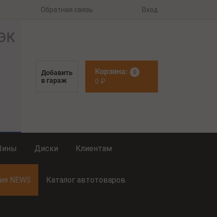
Обратная связь
Вход
Корзина:
Добавить
0
в гараж
0
₽
Шины
Диски
Клиентам
ия NEWS
Каталог автотоваров