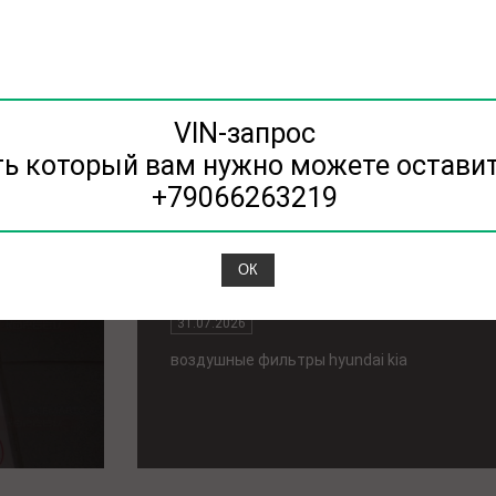
kia фильтр воздушный
01.08.2026
kia фильтр воздушный
VIN-запрос
ть который вам нужно можете оставит
+79066263219
ОК
ьтр
воздушные фильтры hyundai ki
31.07.2026
воздушные фильтры hyundai kia