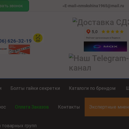
зать звонок
«E-mail»nmskshina1965@mail.ru
06) 626-32-19
и
Болты гайки секретки
Каталоги по брендом
рос
Оплата Заказов
Контакты
Экспертные мнен
и товарных групп