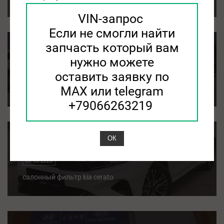
VIN-запрос
Если не смогли найти
запчасть который вам
kia soul салонный фильтр
нужно можете
08.08.2026
оставить заявку по
kia soul салонный фильтр
MAX или telegram
+79066263219
ОК
салонный фильтр kia cerato
08.08.2026
салонный фильтр kia cerato