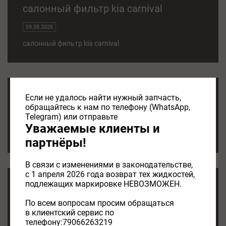
салонный фильтр kia carnival
09.08.2026
салонный фильтр kia carnival
Если не удалось найти нужный запчасть,
салонные фильтры hyundai kia
обращайтесь к нам по телефону (WhatsApp,
Telegram) или отправьте
09.08.2026
Уважаемые клиенты и
салонные фильтры hyundai kia
партнёры!
В связи с изменениями в законодательстве,
с 1 апреля 2026 года возврат тех жидкостей,
подлежащих маркировке НЕВОЗМОЖЕН.
kia sorento салонный фильтр
По всем вопросам просим обращаться
08.08.2026
в клиентский сервис по
телефону:79066263219
kia sorento салонный фильтр