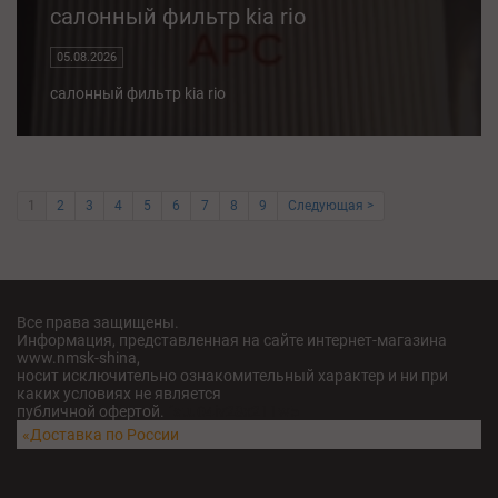
салонный фильтр kia rio
05.08.2026
салонный фильтр kia rio
1
2
3
4
5
6
7
8
9
Следующая >
Все права защищены.
Информация, представленная на сайте интернет-магазина
www.nmsk-shina,
носит исключительно ознакомительный характер и ни при
каких условиях не является
публичной офертой.
fatu04iv28x211w5
«Доставка по России