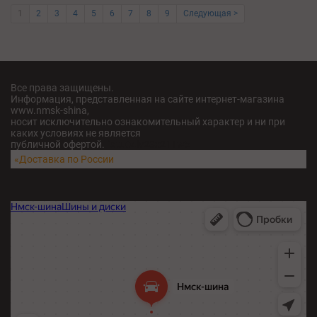
1
2
3
4
5
6
7
8
9
Следующая >
Все права защищены.
Информация, представленная на сайте интернет-магазина
www.nmsk-shina,
носит исключительно ознакомительный характер и ни при
каких условиях не является
публичной офертой.
fatu04iv28x211w5
«Доставка по России