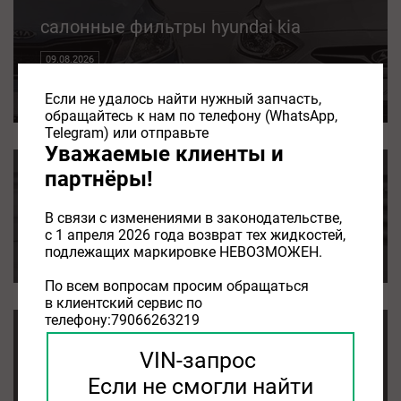
салонные фильтры hyundai kia
09.08.2026
салонные фильтры hyundai kia
Если не удалось найти нужный запчасть,
обращайтесь к нам по телефону (WhatsApp,
Telegram) или отправьте
Уважаемые клиенты и
партнёры!
kia sorento салонный фильтр
В связи с изменениями в законодательстве,
08.08.2026
с 1 апреля 2026 года возврат тех жидкостей,
kia sorento салонный фильтр
подлежащих маркировке НЕВОЗМОЖЕН.
По всем вопросам просим обращаться
в клиентский сервис по
телефону:79066263219
kia soul салонный фильтр
VIN-запрос
Если не смогли найти
08.08.2026