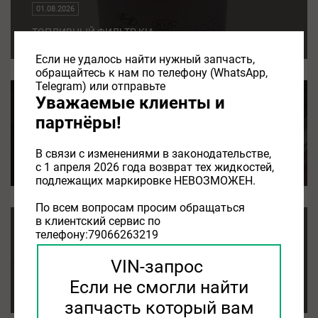
01.08.2026
ТОПЛИВНЫЙ ФИЛЬТР KIA
Если не удалось найти нужный запчасть,
обращайтесь к нам по телефону (WhatsApp,
Telegram) или отправьте
Уважаемые клиенты и
воздушный фильтр kia rio 3
партнёры!
01.08.2026
В связи с изменениями в законодательстве,
воздушный фильтр kia rio 3
с 1 апреля 2026 года возврат тех жидкостей,
подлежащих маркировке НЕВОЗМОЖЕН.
По всем вопросам просим обращаться
в клиентский сервис по
телефону:79066263219
фильтр воздушный kia sorento
VIN-запрос
01.08.2026
Если не смогли найти
фильтр воздушный kia sorento
запчасть который вам