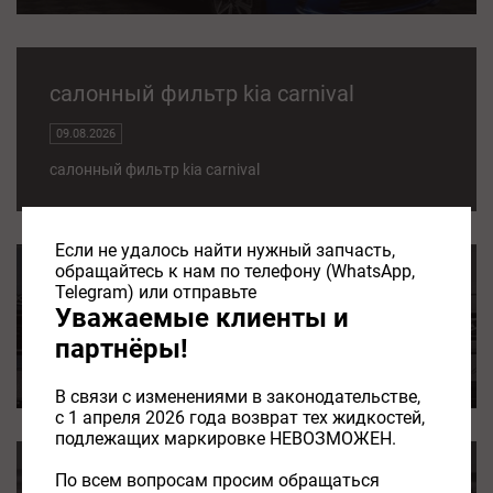
салонный фильтр kia carnival
09.08.2026
салонный фильтр kia carnival
Если не удалось найти нужный запчасть,
обращайтесь к нам по телефону (WhatsApp,
салонные фильтры hyundai kia
Telegram) или отправьте
Уважаемые клиенты и
09.08.2026
партнёры!
салонные фильтры hyundai kia
В связи с изменениями в законодательстве,
с 1 апреля 2026 года возврат тех жидкостей,
подлежащих маркировке НЕВОЗМОЖЕН.
По всем вопросам просим обращаться
kia sorento салонный фильтр