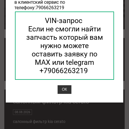
в клиентский сервис по
телефону:79066263219
08.08.2026
kia sorento салонный фильтр
VIN-запрос
Если не смогли найти
запчасть который вам
нужно можете
kia soul салонный фильтр
оставить заявку по
MAX или telegram
08.08.2026
+79066263219
kia soul салонный фильтр
ОК
салонный фильтр kia cerato
08.08.2026
салонный фильтр kia cerato