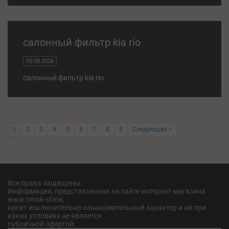
салонный фильтр kia rio
05.08.2026
салонный фильтр kia rio
1
2
3
4
5
6
7
8
9
Следующая >
Все права защищены.
Информация, представленная на сайте интернет-магазина
www.nmsk-shina,
носит исключительно ознакомительный характер и ни при
каких условиях не является
публичной офертой.
fatu04iv28x211w5