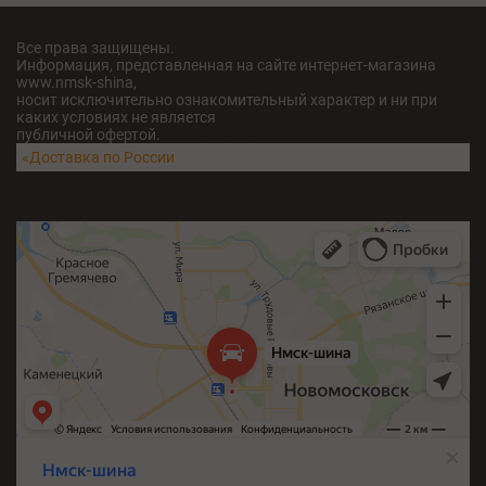
Все права защищены.
Информация, представленная на сайте интернет-магазина
www.nmsk-shina,
носит исключительно ознакомительный характер и ни при
каких условиях не является
публичной офертой.
fatu04iv28x211w5
«Доставка по России