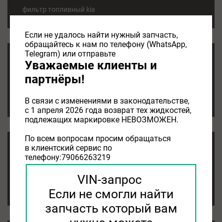
фильтр топливный kia
Если не удалось найти нужный запчасть,
обращайтесь к нам по телефону (WhatsApp,
Telegram) или отправьте
ТОПЛИВНЫЙ ФИЛЬТР KIA
Уважаемые клиенты и
партнёры!
01.08.2026
ТОПЛИВНЫЙ ФИЛЬТР KIA
В связи с изменениями в законодательстве,
с 1 апреля 2026 года возврат тех жидкостей,
подлежащих маркировке НЕВОЗМОЖЕН.
По всем вопросам просим обращаться
в клиентский сервис по
воздушный фильтр kia rio 3
телефону:79066263219
01.08.2026
VIN-запрос
воздушный фильтр kia rio 3
Если не смогли найти
запчасть который вам