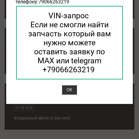
телефону:79066263219
воздушный фильтр kia rio 3
VIN-запрос
Если не смогли найти
запчасть который вам
фильтр воздушный kia sorento
нужно можете
оставить заявку по
01.08.2026
MAX или telegram
фильтр воздушный kia sorento
+79066263219
ОК
воздушный фильтр kia ceed
01.08.2026
воздушный фильтр kia ceed