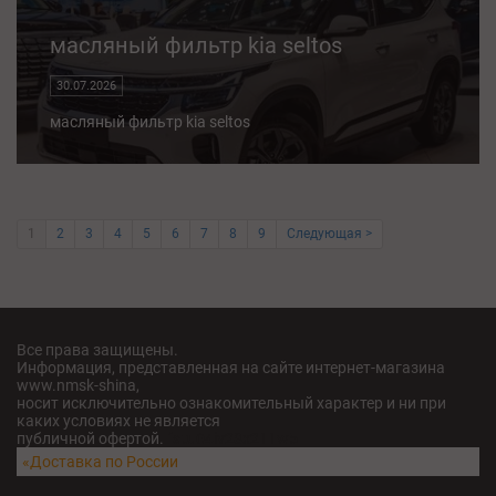
масляный фильтр kia seltos
30.07.2026
масляный фильтр kia seltos
1
2
3
4
5
6
7
8
9
Следующая >
Все права защищены.
Информация, представленная на сайте интернет-магазина
www.nmsk-shina,
носит исключительно ознакомительный характер и ни при
каких условиях не является
публичной офертой.
fatu04iv28x211w5
«Доставка по России