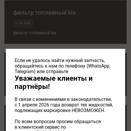
фильтр топливный kia
01.08.2026
фильтр топливный kia
Если не удалось найти нужный запчасть,
ТОПЛИВНЫЙ ФИЛЬТР KIA
обращайтесь к нам по телефону (WhatsApp,
Telegram) или отправьте
01.08.2026
Уважаемые клиенты и
партнёры!
ТОПЛИВНЫЙ ФИЛЬТР KIA
В связи с изменениями в законодательстве,
с 1 апреля 2026 года возврат тех жидкостей,
подлежащих маркировке НЕВОЗМОЖЕН.
воздушный фильтр kia rio 3
По всем вопросам просим обращаться
в клиентский сервис по
01.08.2026