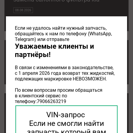
08.08.2026
замена салонного фильтра kia
Если не удалось найти нужный запчасть,
обращайтесь к нам по телефону (WhatsApp,
Telegram) или отправьте
Уважаемые клиенты и
салонный фильтр kia
партнёры!
05.08.2026
В связи с изменениями в законодательстве,
с 1 апреля 2026 года возврат тех жидкостей,
салонный фильтр kia
подлежащих маркировке НЕВОЗМОЖЕН.
По всем вопросам просим обращаться
в клиентский сервис по
телефону:79066263219
салонный фильтр kia rio
VIN-запрос
05.08.2026
Если не смогли найти
салонный фильтр kia rio
запчасть который вам