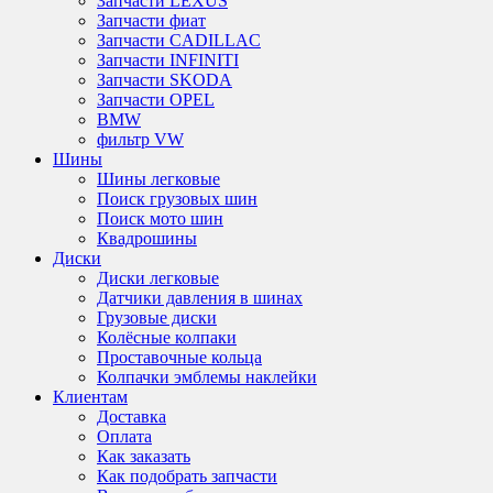
Запчасти LEXUS
Запчасти фиат
Запчасти CADILLAC
Запчасти INFINITI
Запчасти SKODA
Запчасти OPEL
BMW
фильтр VW
Шины
Шины легковые
Поиск грузовых шин
Поиск мото шин
Квадрошины
Диски
Диски легковые
Датчики давления в шинах
Грузовые диски
Колёсные колпаки
Проставочные кольца
Колпачки эмблемы наклейки
Клиентам
Доставка
Оплата
Как заказать
Как подобрать запчасти