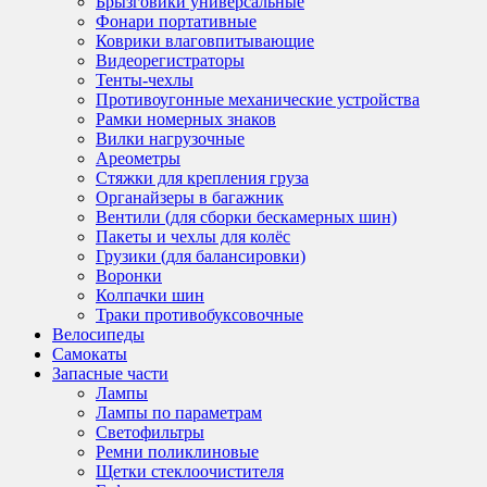
Брызговики универсальные
Фонари портативные
Коврики влаговпитывающие
Видеорегистраторы
Тенты-чехлы
Противоугонные механические устройства
Рамки номерных знаков
Вилки нагрузочные
Ареометры
Стяжки для крепления груза
Органайзеры в багажник
Вентили (для сборки бескамерных шин)
Пакеты и чехлы для колёс
Грузики (для балансировки)
Воронки
Колпачки шин
Траки противобуксовочные
Велосипеды
Самокаты
Запасные части
Лампы
Лампы по параметрам
Светофильтры
Ремни поликлиновые
Щетки стеклоочистителя