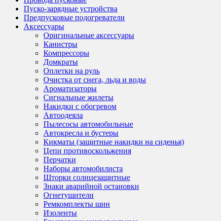
Пуско-зарядные устройства
Предпусковые подогреватели
Аксессуары
Оригинальные аксессуары
Канистры
Компрессоры
Домкраты
Оплетки на руль
Очистка от снега, льда и воды
Ароматизаторы
Сигнальные жилеты
Накидки с обогревом
Автоодеяла
Пылесосы автомобильные
Автокресла и бустеры
Кикматы (защитные накидки на сиденья)
Цепи противоскольжения
Перчатки
Наборы автомобилиста
Шторки солнцезащитные
Знаки аварийной остановки
Огнетушители
Ремкомплекты шин
Изоленты