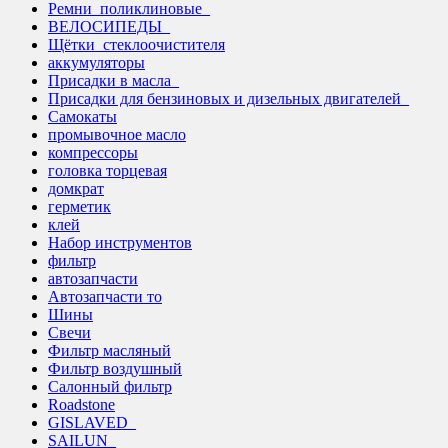
Ремни_поликлиновые_
ВЕЛОСИПЕДЫ_
Щётки_стеклоочистителя
аккумуляторы
Присадки в масла_
Присадки для бензиновых и дизельных двигателей_
Самокаты
промывочное масло
компрессоры
головка торцевая
домкрат
герметик
клей
Набор инструментов
фильтр
автозапчасти
Автозапчасти то
Шины
Свечи
Фильтр масляный
Фильтр воздушный
Салонный фильтр
Roadstone
GISLAVED_
SAILUN_