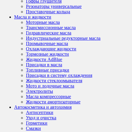
Гофры глушителя
Резонаторы универсальные
Проставочные кольца
Масла и жидкости
Моторные масла
Трансмиссионные масла
Гидравлические масла
Индустриальные редукторные масла
Промывочные масла
Охлаждающие жидкости
Тормозные жидкости
Жидкости AdBlue
Присадки в масла
Топливные присадки
Присадки в систему охлаждения
Жидкости стеклоомывателя
Мото и лодочные масла
Электролиты
Масла компрессорные
Жидкости амортизаторные
Автокосметика и автохимия
Антисептики
Уход и очистка
Герметики
Смазки