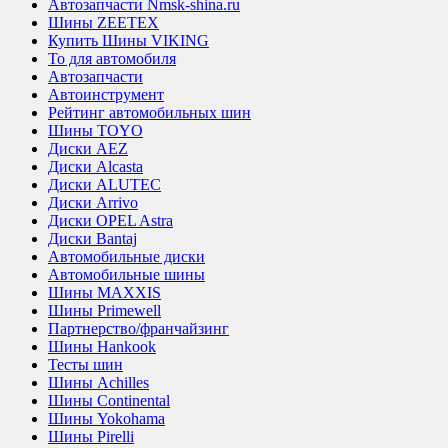
Автозапчасти Nmsk-shina.ru
Шины ZEETEX
Купить Шины VIKING
То для автомобиля
Автозапчасти
Автоинструмент
Рейтинг автомобильных шин
Шины TOYO
Диски AEZ
Диски Alcasta
Диски ALUTEC
Диски Arrivo
Диски OPEL Astra
Диски Bantaj
Автомобильные диски
Автомобильные шины
Шины MAXXIS
Шины Primewell
Партнерство/франчайзинг
Шины Hankook
Тесты шин
Шины Achilles
Шины Continental
Шины Yokohama
Шины Pirelli