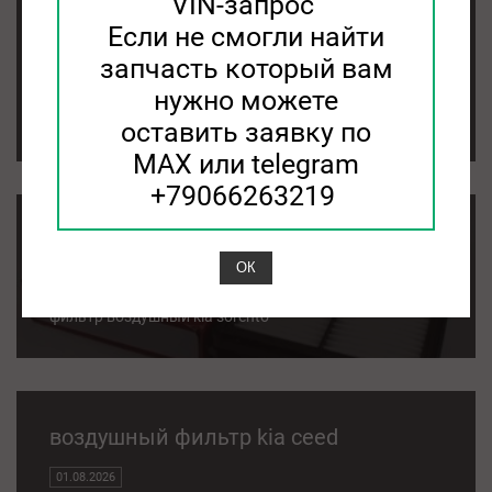
VIN-запрос
Если не смогли найти
воздушный фильтр kia rio 3
запчасть который вам
01.08.2026
нужно можете
воздушный фильтр kia rio 3
оставить заявку по
MAX или telegram
+79066263219
фильтр воздушный kia sorento
ОК
01.08.2026
фильтр воздушный kia sorento
воздушный фильтр kia ceed
01.08.2026