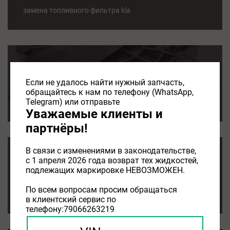
замена топливного фильтра kia
фильтр топливный kia
Если не удалось найти нужный запчасть,
01.08.2026
обращайтесь к нам по телефону (WhatsApp,
Telegram) или отправьте
фильтр топливный kia
Уважаемые клиенты и
партнёры!
В связи с изменениями в законодательстве,
ТОПЛИВНЫЙ ФИЛЬТР KIA
с 1 апреля 2026 года возврат тех жидкостей,
подлежащих маркировке НЕВОЗМОЖЕН.
01.08.2026
По всем вопросам просим обращаться
ТОПЛИВНЫЙ ФИЛЬТР KIA
в клиентский сервис по
телефону:79066263219