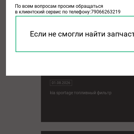
По всем вопросам просим обращаться
01.08.2026
в клиентский сервис по телефону:79066263219
воздушный фильтр kia ceed
Если не смогли найти запчас
kia sportage топливный филь
01.08.2026
kia sportage топливный фильтр