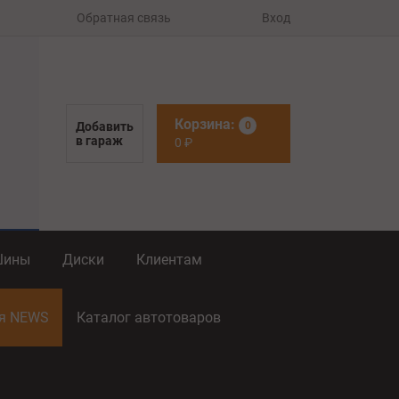
Обратная связь
Вход
Корзина:
Добавить
0
в гараж
0
₽
Шины
Диски
Клиентам
ия NEWS
Каталог автотоваров