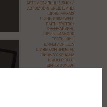
АВТОМОБИЛЬНЫЕ ДИСКИ
АВТОМОБИЛЬНЫЕ ШИНЫ
ШИНЫ MAXXIS
ШИНЫ PRIMEWELL
ПАРТНЕРСТВО/
ФРАНЧАЙЗИНГ
ШИНЫ HANKOOK
ТЕСТЫ ШИН
ШИНЫ ACHILLES
ШИНЫ CONTINENTAL
ШИНЫ YOKOHAMA
ШИНЫ PIRELLI
ШИНЫ DUNLOP
ШИНЫ NEXEN
ШИНЫ BF GOODRICH
ШИНЫ ROADSTONE
ШИНЫ KLEBER
ШИНЫ BARUM
ШИНЫ UNIROYAL
ШИНЫ NITTO