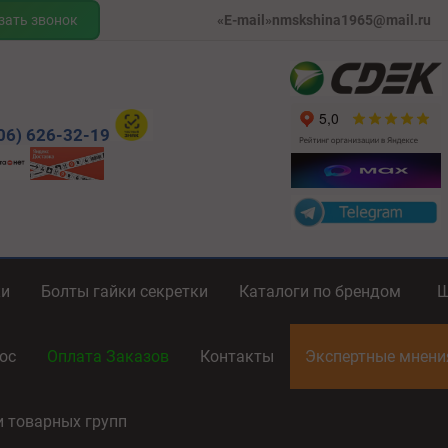
зать звонок
«E-mail»nmskshina1965@mail.ru
06) 626-32-19
ки
Болты гайки секретки
Каталоги по брендом
ос
Оплата Заказов
Контакты
Экспертные мнен
и товарных групп