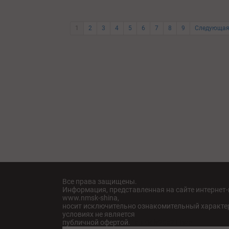
1
2
3
4
5
6
7
8
9
Следующая
Все права защищены.
Информация, представленная на сайте интернет
www.nmsk-shina,
носит исключительно ознакомительный характер
условиях не является
публичной офертой.
fatu04iv28x211w5