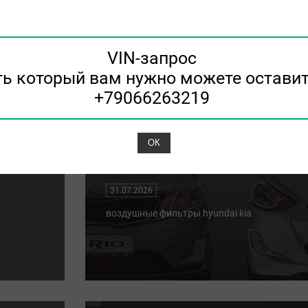
01.08.2026
kia фильтр воздушный
VIN-запрос
ть который вам нужно можете оставит
+79066263219
ОК
тр
воздушные фильтры hyundai ki
31.07.2026
воздушные фильтры hyundai kia