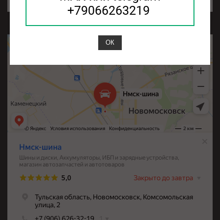
«Доставка по России
+79066263219
ОК