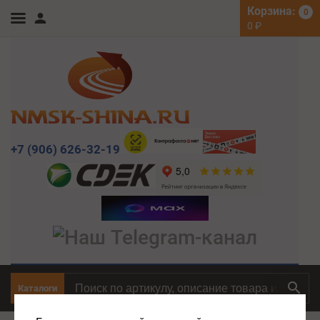
Корзина:
0
0
₽
+7 (906) 626-32-19
Каталоги