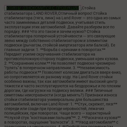
,Стойка
КЛИКНИ ОЗНОКОМИТСЯ С ПРОДУКЦИИ
стабилизатора LAND ROVER,Отличный вопрос! Стойка
стабилизатора (тяга, линк) на Land Rover — это одна из самых
часто заменяемых деталей подвески, учитывая стиль
эксплуатации этих автомобилей. Давайте разберем все по
порядку. ### Что это такое и зачем нужно? Стойка
стабилизатора поперечной устойчивости — это связующее
звено между собственно стабилизатором и элементом
подвески (рычагом, стойкой амортизатора или балкой). Ее
главные задачи: 1. **Борьба с кренами в поворотах:**
Передает усилие скручивания стабилизатора на
противоположную сторону подвески, уменьшая крен кузова.
2. **Сохранение колеи:** Не позволяет подвеске чрезмерно
"гулять" в поперечном направлении. 3. **Независимость
работы подвески:** Позволяет колесам двигаться вверх-вниз,
но сопротивляется их разному ходу. На Land Rover стойки
особенно важны, так как автомобили имеют высокий центр
тяжести и часто эксплуатируются на бездорожье и по плохим
дорогам, где нагрузки на подвеску велики. ### Типичные
симптомы неисправности (когда менять?) Признаки износа
стойки стабилизатора универсальны для большинства
автомобилей, включая Land Rover: 1. **Стук, скрежет, лязг**
спереди или сзади при проезде неровностей, лежачих
полицейских, при поворотах. Чаще всего — характерный
**глухой стук "костяшками пальцев"**. 2. **Раскачка кузова**
в поворотах, ощущение "валкости". 3. **Увод автомобиля** с
траектории на неровностях. 4. **Люфт** при проверке (см.