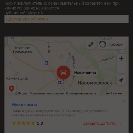
носит исключительно ознакомительный характер и ни при
каких условиях не является
публичной офертой.
fatu04iv28x211w5
«Доставка по России