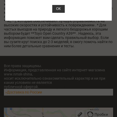
(до 300 км/ч) указывает на максимальную скорость, для
которой предназначена шина. 3. **Учитывайте стиль
вождения.** * Для спокойной городской езды подойдут любые
ОК
модели из списка. * Для активного вождения стоит
присмотреться к шинам с усиленной боковиной (обозначение
**XL**), которые обеспечивают лучшую управляемость на
высоких скоростях и устойчивость к повреждениям . * Для
частых выездов на природу и легкого бездорожья хорошим
выбором будет **Toyo Open Country A39** . Надеюсь, эта
информация поможет вам сделать правильный выбор. Если
вы сузите круг поиска до 2-3 моделей, я смогу помочь найти по
ним более детальные сравнения и тесты.
Все права защищены.
Информация, представленная на сайте интернет-магазина
www.nmsk-shina,
носит исключительно ознакомительный характер и ни при
каких условиях не является
публичной офертой.
fatu04iv28x211w5
«Доставка по России