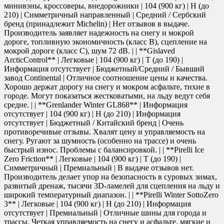
минивэны, кроссоверы, внедорожники | 104 (900 кг) | H (до
210) | Симметричный направленный | Средний / Сербский
бренд (принадлежит Michelin) | Нет отзывов в выдаче.
Производитель заявляет надежность на снегу и мокрой
дороге, топливную экономичность (класс B), сцепление на
мокрой дороге (класс C), шум 72 dB. | | **Gislaved
ArcticControl** | Легковые | 104 (900 кг) | T (до 190) |
Информация отсутствует | Бюджетный/Средний / Бывший
завод Continental | Отличное соотношение цены и качества.
Хорошо держат дорогу на снегу и мокром асфальте, тихие в
городе. Могут показаться жестковатыми, на льду ведут себя
средне. | | **Grenlander Winter GL868** | Информация
отсутствует | 104 (900 кг) | H (до 210) | Информация
отсутствует | Бюджетный / Китайский бренд | Очень
противоречивые отзывы. Хвалят цену и управляемость на
снегу. Ругают за шумность (особенно на трассе) и очень
быстрый износ. Проблемы с балансировкой. | | **Pirelli Ice
Zero Friction** | Легковые | 104 (900 кг) | T (до 190) |
Симметричный | Премиальный | В выдаче отзывов нет.
Производитель делает упор на безопасность в суровых зимах,
развитый дренаж, тысячи 3D-ламелей для сцепления на льду и
широкий температурный диапазон. | | **Pirelli Winter SottoZero
3** | Легковые | 104 (900 кг) | H (до 210) | Информация
отсутствует | Премиальный | Отличные шины для города и
трассы. Четкая управляемость на снегу и асфальте, мягкие и