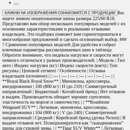
Вы
КЛИКНИ НА ИЗОБРАЖЕНИЯ ОЗНАКОМИТСЯ С ПРОДУКЦИИ
ищете зимние нешипованные шины размера 225/60 R18.
Представляю вам обзор нескольких популярных моделей с их
основными характеристиками и реальными отзывами
владельцев. Эта подборка поможет вам сориентироваться в
многообразии предложений и сделать осознанный выбор. ###
? Сравнение популярных моделей Для удобства я собрал
ключевые параметры рассматриваемых шин в таблицу.
Обратите внимание, что индексы нагрузки и скорости могут
немного отличаться у разных производителей. | Модель | Тип
авто | Индекс нагрузки (кг) | Индекс скорости (км/ч) | Тип
рисунка | Ценовой сегмент / Особенности | Отзывы
владельцев (основное) | | :--- | :--- | :--- | :--- | :--- | :--- | :--- | |
**Royal Black Royal Snow** | Минивэны, кроссоверы,
внедорожники | 100 (800 кг) | H (до 210) | Симметричный
направленный | Бюджетный / Китайский бренд | Нет отзывов
в выдаче. Производитель обещает хорошее сцепление,
эластичность на морозе и самоочистку. | | **Roadstone
Winguard SUV** | Легковые, минивэны, кроссоверы,
внедорожники | 104 (900 кг) | V (до 240) | Симметричный
направленный | Средний / Корейский бренд (дочка Nexen) | В
выдаче отзывов нет. Позиционируются как "скандинавские"
шины для суровой зимы. | | **Tigar SUV Winter** | Легковые,