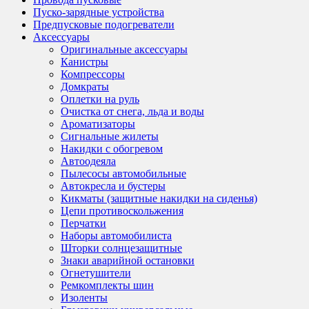
Пуско-зарядные устройства
Предпусковые подогреватели
Аксессуары
Оригинальные аксессуары
Канистры
Компрессоры
Домкраты
Оплетки на руль
Очистка от снега, льда и воды
Ароматизаторы
Сигнальные жилеты
Накидки с обогревом
Автоодеяла
Пылесосы автомобильные
Автокресла и бустеры
Кикматы (защитные накидки на сиденья)
Цепи противоскольжения
Перчатки
Наборы автомобилиста
Шторки солнцезащитные
Знаки аварийной остановки
Огнетушители
Ремкомплекты шин
Изоленты