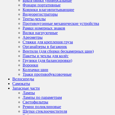
Брызговики универсальные
Фонари портативные
Коврики влаговпитывающие
Видеорегистраторы
Тенты-чехлы
Противоугонные механические устройства
Рамки номерных знаков
Вилки нагрузочные
Ареометры
Стяжки для крепления груза
Органайзеры в багажник
Вентили (для сборки бескамерных шин)
Пакеты и чехлы для колёс
Грузики (для балансировки)
Воронки
Колпачки шин
Траки противобуксовочные
Велосипеды
Самокаты
Запасные части
Лампы
Лампы по параметрам
Светофильтры
Ремни поликлиновые
Щетки стеклоочистителя