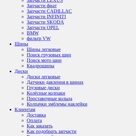
Запчасти LEXUS
Запчасти фиат
Запчасти CADILLAC
Запчасти INFINITI
Запчасти SKODA
Запчасти OPEL
BMW
фильтр VW
Шины
Шины легковые
Поиск грузовых шин
Поиск мото шин
Квадрошины
Диски
Диски легковые
Датчики давления в шинах
Грузовые диски
Колёсные колпаки
Проставочные кольца
Колпачки эмблемы наклейки
Клиентам
Доставка
Оплата
Как заказать
Как подобрать запчасти