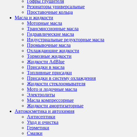
Гофры глушителя
Резонаторы универсальные
Проставочные кольца
Масла и жидкости
Моторные масла
Трансмиссионные масла
Гидравлические масла
Индустриальные редукторные масла
Промывочные масла
Охлаждающие жидкости
Тормозные жидкости
Жидкости AdBlue
Присадки в масла
Топливные присадки
Присадки в систему охлаждения
Жидкости стеклоомывателя
Мото и лодочные масла
Электролиты
Масла компрессорные
Жидкости амортизаторные
Автокосметика и автохимия
Антисептики
Уход и очистка
Герметики
Смазки