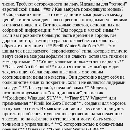
тихие. Требуют осторожности на льду. Идеальны для "теплой"
европейской зимы. | ### ? Как выбрать подходящую модель?
Выбор зимних шин — это всегда поиск компромисса между
ценой, типичными для вашего региона погодными условиями
и стилем вождения. Вот несколько советов, основанных на
собранной информации: * **Для города и мягкой зимы:**
Если вы проводите большую часть времени в городе, где
дороги чистят, а температура часто колеблется около нуля,
обратите внимание на **Pirelli Winter SottoZero 3** . Это
шины так называемого "европейского" типа, которые отлично
ведут себя на мокром асфальте и в слякоть, оставаясь тихими и
комфортными. * **Универсальный и бюджетный вариант:**
**Gislaved ArcticControl** видится отличным выбором для
тех, кто ищет сбалансированные шины с хорошим
соотношением цены и качества . Они достойно ведут себя на
большинстве зимних покрытий, хотя и не являются лидерами
на льду. * **Для суровой, снежной зимы:** Модели,
позиционируемые как "скандинавские", такие как
**Roadstone Winguard SUV** , **Tigar SUV Winter** или
премиальная **Pirelli Ice Zero Friction** , созданы для морозов
и глубокого снега. Их мягкий состав и агрессивный рисунок
протектора обеспечат уверенное сцепление на заснеженных
трассах, но на асфальте в оттепель они могут быть менее
точными в управлении. * **С осторожностью к бюджетным
брендам:** Отзывы о **Grenlander Winter GL868**