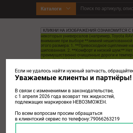
Каталоги
КЛИКНИ НА ИЗОБРАЖЕНИЯ ОЗНАКОМИТСЯ С
некоторых универсалов (например, Toyota RAV4,
внимание при выборе **зимней нешипованной 
этого размера: 1. **Превосходное сцепление н
шипованная. 2. **Комфорт и низкий шум:** Нет 
преимущественно очищенные дороги и температ
покрытие. ### На что смотреть в характеристик
или **99H** (до 210 км/ч) / **99T** (до 190 к
Snowflake):** **Обязательно!** Это значок го
Если не удалось найти нужный запчасть, обращайтес
всесезонкой. * **Бренд и модель:** От этого 
Уважаемые клиенты и партнёры!
сезоне (2024-2025) одними из лучших в тестах и
снегу среди нешипованных, очень хороший ресур
**Bridgestone Blizzak VRX / LM-005** — великол
В связи с изменениями в законодательстве,
надежность. **Высокий средний класс (лучшее с
с 1 апреля 2026 года возврат тех жидкостей,
**Pirelli Ice Zero 2** — хорошее сцепление и ко
подлежащих маркировке НЕВОЗМОЖЕН.
GSi-7 (или новая GSi-8)** — японское качество
доступной цене. Отличный выбор. **Средний кла
хороший бюджетный вариант от известного бренд
По всем вопросам просим обращаться
Continental. * **Cordiant Snow Cross** — рос
в клиентский сервис по телефону:79066263219
шин.** 2. **Обращайте внимание на дату произв
года). 3. **Сравнивайте цены в крупных сетя
**Учитывайте стоимость шиномонтажа и баланс