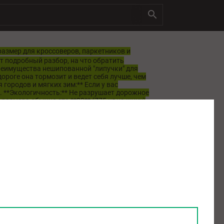
азмер для кроссоверов, паркетников и
от подробный разбор, на что обратить
реимущества нешипованной "липучки" для
ороге она тормозит и ведет себя лучше, чем
 городов и мягких зим:** Если у вас
. **Экологичность:** Не разрушает дорожное
 размера обычно это **99** (775 кг на шину)
довый знак (3PMSF — Three Peak Mountain
сты и является настоящей зимней, а не
одели (Топ сегмент и средний ценовой) В этом
4 / X-Ice Snow** — эталон сцепления на льду и
ичный баланс всех характеристик. *
ontact 3** — стабильное поведение,
чные результаты в тестах, особенно на льду. *
 по привлекательной цене. * **ToyoTires Observe
лые поколения Hakkapeliitta по более
 шина. * **Kumho WinterCraft Wi71** —
ем ценовом сегменте, производится на заводе
ые советы: 1. **Покупайте комплектом из 4-х
вине (например, **`3224`** — 32-я неделя 2024
 Шип.Шина, Колеса Даром, Ильдара и др.). 4.
кой. 5. **Для этого размера важен