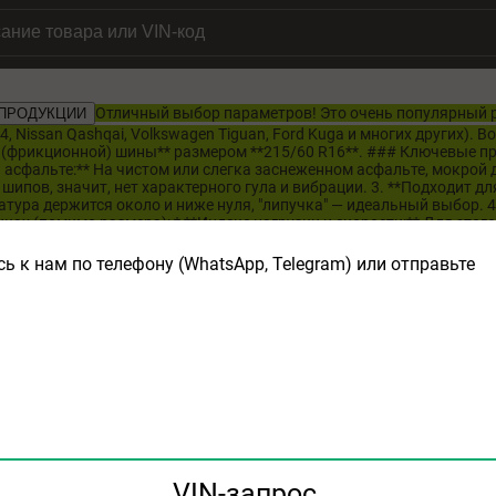
Отличный выбор параметров! Это очень популярный р
 ПРОДУКЦИИ
 Nissan Qashqai, Volkswagen Tiguan, Ford Kuga и многих других). В
(фрикционной) шины** размером **215/60 R16**. ### Ключевые п
а асфальте:** На чистом или слегка заснеженном асфальте, мокрой д
шипов, значит, нет характерного гула и вибрации. 3. **Подходит для
ура держится около и ниже нуля, "липучка" — идеальный выбор. 4
ах (помимо размера): * **Индекс нагрузки и скорости:** Для этого
м/ч). Этого с запасом хватает для большинства автомобилей. * **Ле
ры со снежинкой гарантирует, что шина прошла серьезные зимние те
ь к нам по телефону (WhatsApp, Telegram) или отправьте
зависят характеристики, долговечность и цена. ### Рекомендуемые м
 по отзывам считаются: **Премиум-класс:** * **Michelin X-Ice North 
с. * **Nokian Hakkapeliitta R5** — легендарная финская шина, отл
епные тормозные свойства на снегу и асфальте. * **Continental IceC
оотношение цена/качество):** * **Goodyear UltraGrip Ice 2** — отли
мфорт. * **Hankook Winter i*Cept iZ3 (RW11)** — очень достойная шина
, хорошая управляемость. * **Nordman 7 (Nokian)** — часто это прош
сс:** * **BFGoodrich g-Force Winter 2** — надежная и предсказуемая
а. * **Matador Сибра 3 (Sibra 3) Polaris** — одна из лучших в сво
сийский бренд с хорошими зимними линейками. ### Где купить и важн
одства** (не старше 3-5 лет). Неделя и год указаны в овале на боко
х:** Шиномонтажи, специализированные онлайн-магазины (например,
VIN-запрос
ировки.** Часто при покупке комплекта эту услугу делают со скид