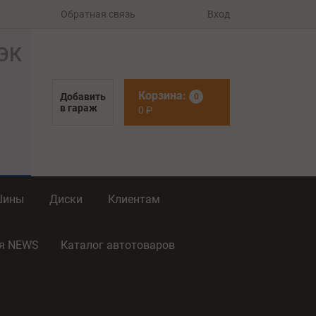
Обратная связь
Вход
Корзина:
Добавить
0
в гараж
0
₽
Шины
Диски
Клиентам
ия NEWS
Каталог автотоваров