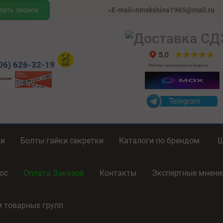
зать звонок
«E-mail»nmskshina1965@mail.ru
06) 626-32-19
ки
Болты гайки секретки
Каталоги по брендом
ос
Оплата Заказов
Контакты
Экспертные мнен
и товарных групп