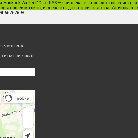
 Hankook Winter i*Cept RS3 — привлекательное соотношение цены 
 для вашей машины, и свежесть даты производства. Удачной поку
79066262698
т-магазина
 и ни при каких