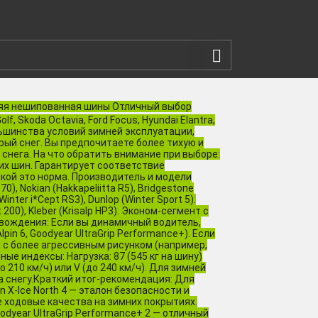
няя нешипованная шины Отличный выбор
 Skoda Octavia, Ford Focus, Hyundai Elantra,
льшинства условий зимней эксплуатации,
крый снег. Вы предпочитаете более тихую и
снега. На что обратить внимание при выборе:
их шин. Гарантирует соответствие
нкой это норма. Производитель и модели
0), Nokian (Hakkapeliitta R5), Bridgestone
inter i*Cept RS3), Dunlop (Winter Sport 5).
200), Kleber (Krisalp HP3). Эконом-сегмент с
ля вождения: Если вы динамичный водитель,
in 6, Goodyear UltraGrip Performance+). Если
 с более агрессивным рисунком (например,
чные индексы: Нагрузка: 87 (545 кг на шину)
о 210 км/ч) или V (до 240 км/ч). Для зимней
а снегу.Краткий итог-рекомендация: Для
 X-Ice North 4 — эталон безопасности и
е ходовые качества на зимних покрытиях.
odyear UltraGrip Performance+ 2 — отличный