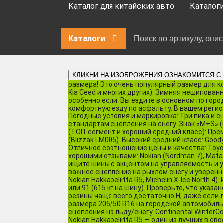
Каталог для китайских авто
Каталог
Каталоги
КЛИКНИ НА ИЗОБРОЖЕНИЯ ОЗНАКОМИТСЯ С
размера! Это очень популярный размер для ком
Kia Ceed и многих других). Зимняя нешипова
особенно если: Вы ездите в основном по горо
комфортную езду по асфальту. В вашем регио
Погодные условия и маркировка: Три пика и 
стандартам сцепления на снегу. Знак «M+S» (
(ТОП-сегмент и хороший средний класс): Премиум:
(Blizzak LM005). Высокий средний класс: Goodyear
Отличное соотношение цены и качества: Toyo (Ob
хорошими отзывами: Nokian (Nordman 7), Matad
ищите шины с акцентом на управляемость и уст
важнее сцепление на рыхлом снегу и уверенн
Nokian Hakkapeliitta R5, Michelin X-Ice North 
или 91 (615 кг на шину). Проверьте, что указа
резины чаще всего достаточно H, даже если л
размера 205/50 R16 на городской автомобиль 
сцепления на льду/снегу. Continental Winter
Nokian Hakkapeliitta R5 — один из лучших в с