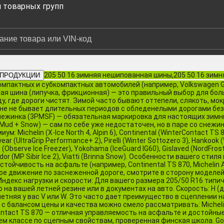
и товарных групп
205 50 16 зимняя нешипованная шины,205 50 16 зим
 ПРОДУКЦИИ
пактных и субкомпактных автомобилей (например, Volkswagen Golf,
нная шина (липучка, фрикционная) — это правильный выбор для бо
ду, где дороги чистят. Зимой часто бывают оттепели, слякоть, мо
не не бывает длительных периодов с обледенелыми дорогами без 
снежинка (3PMSF) — обязательная маркировка для настоящих зимн
Mud + Snow) — сам по себе уже недостаточен, но в паре со снежи
 Michelin (X-Ice North 4, Alpin 6), Continental (WinterContact TS 87
 (UltraGrip Performance+ 2), Pirelli (Winter Sottozero 3), Hankook (W
serve Ice Freezer), Yokohama (IceGuard IG60), Gislaved (NordFrost 
or (MP Sibir Ice 2), Viatti (Brinna Snow). Особенности вашего сти
ойчивость на асфальте (например, Continental TS 870, Michelin Alp
ое движение по заснеженной дороге, смотрите в сторону моделей
4). Индекс нагрузки и скорости: Для вашего размера 205/50 R16 типи
но на вашей летней резине или в документах на авто. Скорость: H (д
етняя у вас V или W. Это часто дает преимущество в сцеплении н
с балансом цены и качества можно смело рассматривать: Michelin
Contact TS 870 — отличная управляемость на асфальте и достойны
воем классе по сцепным свойствам, проверенная финская школа. Go