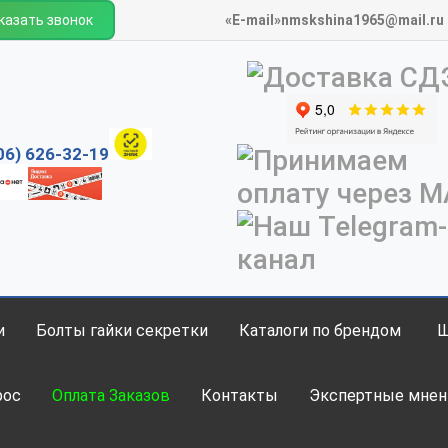
казать звонок
«E-mail»nmskshina1965@mail.ru
06) 626-32-19
и
Болты гайки секретки
Каталоги по брендом
рос
Оплата Заказов
Контакты
Экспертные мнен